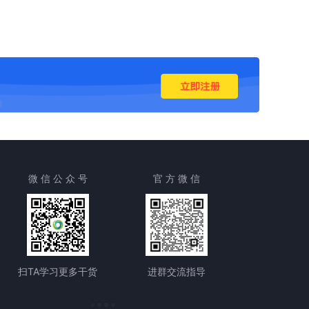
微 信 公 众 号
官 方 微 信
扫TA学习更多干货
进群交流指导