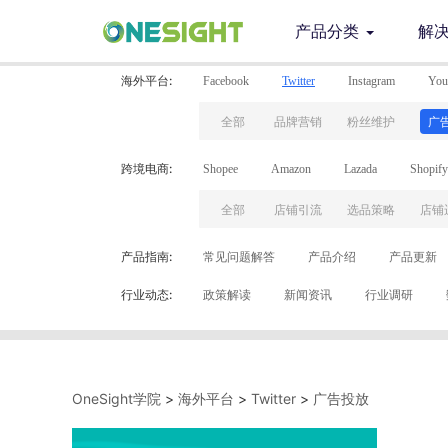
产品分类
解
海外平台:
Facebook
Twitter
Instagram
You
全部
全部
全部
全部
全部
全部
品牌营销
品牌营销
品牌营销
品牌营销
品牌营销
品牌营销
粉丝维护
粉丝维护
粉丝维护
粉丝维护
粉丝维护
粉丝维护
广告
广告
广告
广告
广告
广
跨境电商:
Shopee
Amazon
Lazada
Shopify
全部
全部
全部
全部
全部
全部
店铺引流
店铺引流
店铺引流
店铺引流
店铺引流
店铺引流
选品策略
选品策略
选品策略
选品策略
选品策略
选品策略
店铺
店铺
店铺
店铺
店铺
店铺
产品指南:
常见问题解答
产品介绍
产品更新
行业动态:
政策解读
新闻资讯
行业调研
OneSight学院
>
海外平台
>
Twitter
>
广告投放