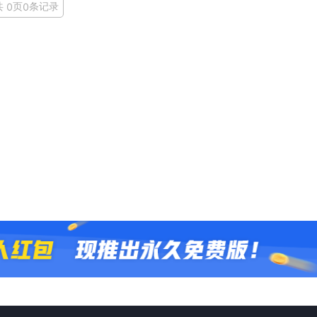
共
页
条记录
0
0