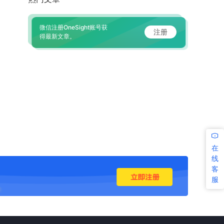
微信注册OneSight账号获
注册
得最新文章。
在
线
客
服