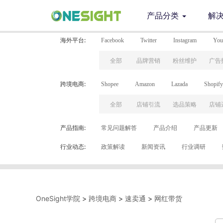
产品分类
解
海外平台:
Facebook
Twitter
Instagram
You
全部
全部
全部
全部
全部
全部
品牌营销
品牌营销
品牌营销
品牌营销
品牌营销
品牌营销
粉丝维护
粉丝维护
粉丝维护
粉丝维护
粉丝维护
粉丝维护
广告
广告
广告
广告
广告
广告
跨境电商:
Shopee
Amazon
Lazada
Shopify
全部
全部
全部
全部
全部
全部
店铺引流
店铺引流
店铺引流
店铺引流
店铺引流
店铺引流
选品策略
选品策略
选品策略
选品策略
选品策略
选品策略
店铺
店铺
店铺
店铺
店铺
店铺
产品指南:
常见问题解答
产品介绍
产品更新
行业动态:
政策解读
新闻资讯
行业调研
OneSight学院
>
跨境电商
>
速卖通
>
网红带货