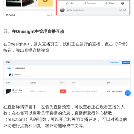
五、在Onesight中管理直播互动
在Onesight中，进入直播页面，找到正在进行的直播，点击【详情】
按钮，弹出直播详情弹窗
在直播详情弹窗中，左侧为直播预览，可以查看正在观看直播的人
数；在右侧可以查看关于直播的信息，直播所获得的心情数
（reactions）和评论数，可以开启和关闭直播评论； 可以对观众的
评论进行点赞和回复，将评论翻译成中文等。