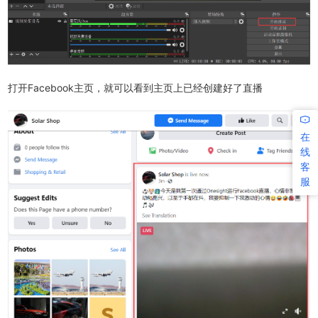
打开Facebook主页，就可以看到主页上已经创建好了直播
在
线
客
服