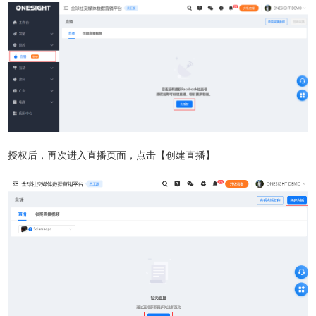
授权后，再次进入直播页面，点击【创建直播】