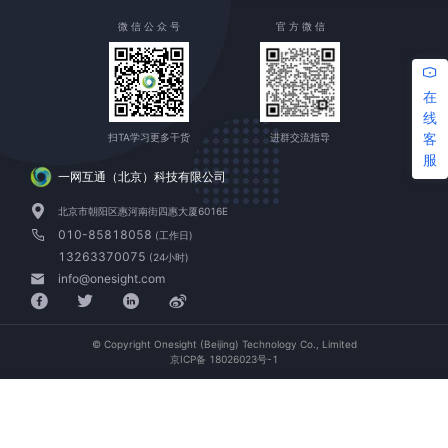
微 信 公 众 号
官 方 微 信
在
线
客
扫TA学习更多干货
进群交流指导
服
一网互通（北京）科技有限公司
北京市朝阳区惠河南街四惠大厦6016E
010-85818058
(工作日)
13263370075
(24小时)
info@onesight.com
© Copyright Onesight (Beijing) Technology Co., Limited
京ICP备 18026023号-1