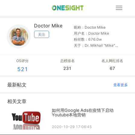
展
开
导
Doctor Mike
航
昵称：Doctor Mike
用户名：Doctor Mike
关注
粉丝数：676.0w
关于：Dr. Mikhail "Mike"
Varshavski D.O. Actively
Practicing Board Certified
OS评分
总榜排名
名人网红排名
Family Medicine Doctor living in
231
67
521
NYC #1 Health/Medicine
Influencer w/ 5,000,000+
followers An avid explorer of
最新帖文
查看更多
life. Just a man and his dogs
against the world. Human first.
My goal is to make the field of
相关文章
medicine relatable,
如何用Google Ads在疫情下启动
understandable, and fun!
Youtube本地营销
Instagram: @Doctor.Mike
Snapchat/Twitter/Facebook:
2020-10-29 17:06:45
@RealDoctorMike