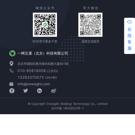
微 信 公 众 号
官 方 微 信
在
线
客
扫TA学习更多干货
进群交流指导
服
一网互通（北京）科技有限公司
北京市朝阳区惠河南街四惠大厦6016E
010-85818058
(工作日)
13263370075
(24小时)
info@onesight.com
© Copyright Onesight (Beijing) Technology Co., Limited
京ICP备 18026023号-1