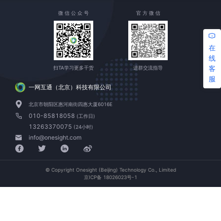
微 信 公 众 号
官 方 微 信
在
线
客
扫TA学习更多干货
进群交流指导
服
一网互通（北京）科技有限公司
北京市朝阳区惠河南街四惠大厦6016E
010-85818058
(工作日)
13263370075
(24小时)
info@onesight.com
© Copyright Onesight (Beijing) Technology Co., Limited
京ICP备 18026023号-1