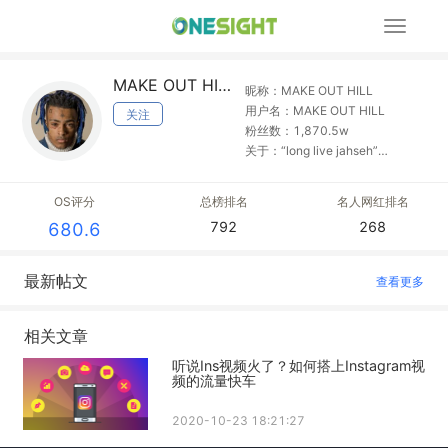
展
开
导
MAKE OUT HILL
航
昵称：MAKE OUT HILL
用户名：MAKE OUT HILL
关注
粉丝数：1,870.5w
关于：“long live jahseh”
account managed by his
management team
OS评分
总榜排名
名人网红排名
792
268
680.6
最新帖文
查看更多
相关文章
听说Ins视频火了？如何搭上Instagram视
频的流量快车
2020-10-23 18:21:27