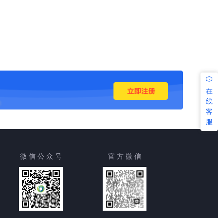
在
线
客
服
微 信 公 众 号
官 方 微 信