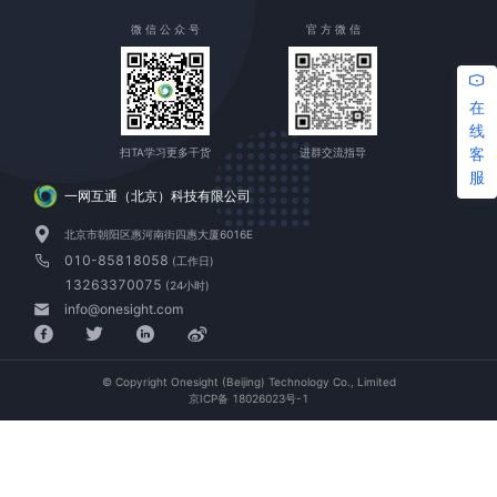
微 信 公 众 号
官 方 微 信
在
线
客
扫TA学习更多干货
进群交流指导
服
一网互通（北京）科技有限公司
北京市朝阳区惠河南街四惠大厦6016E
010-85818058
(工作日)
13263370075
(24小时)
info@onesight.com
© Copyright Onesight (Beijing) Technology Co., Limited
京ICP备 18026023号-1