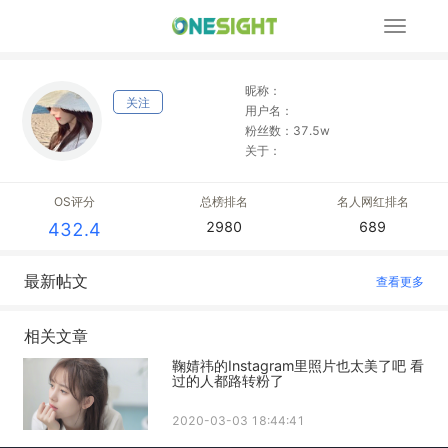
展
开
导
航
昵称：
关注
用户名：
粉丝数：37.5w
关于：
OS评分
总榜排名
名人网红排名
2980
689
432.4
最新帖文
查看更多
相关文章
鞠婧祎的Instagram里照片也太美了吧 看
过的人都路转粉了
2020-03-03 18:44:41