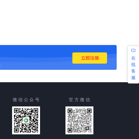
在
线
客
服
微 信 公 众 号
官 方 微 信