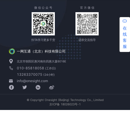
微 信 公 众 号
官 方 微 信
在
线
客
扫TA学习更多干货
进群交流指导
服
一网互通（北京）科技有限公司
北京市朝阳区惠河南街四惠大厦6016E
010-85818058
(工作日)
13263370075
(24小时)
info@onesight.com
© Copyright Onesight (Beijing) Technology Co., Limited
京ICP备 18026023号-1