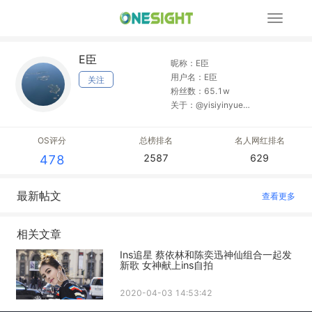
展
开
导
E臣
航
昵称：E臣
用户名：E臣
关注
粉丝数：65.1w
关于：@yisiyinyue
@mykanwonderland
OS评分
总榜排名
名人网红排名
2587
629
478
最新帖文
查看更多
相关文章
Ins追星 蔡依林和陈奕迅神仙组合一起发
新歌 女神献上ins自拍
2020-04-03 14:53:42