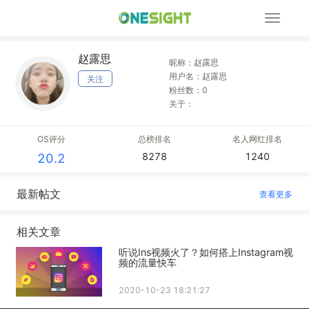
展
开
导
赵露思
航
昵称：赵露思
用户名：赵露思
关注
粉丝数：0
关于：
OS评分
总榜排名
名人网红排名
8278
1240
20.2
最新帖文
查看更多
相关文章
听说Ins视频火了？如何搭上Instagram视
频的流量快车
2020-10-23 18:21:27