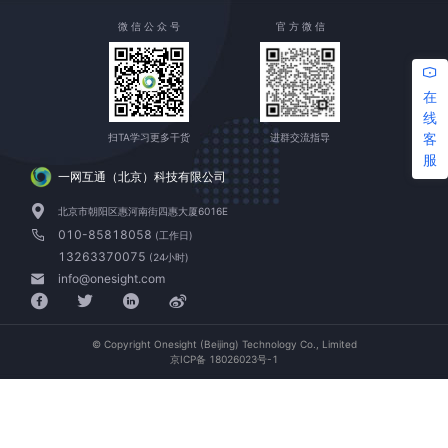
微 信 公 众 号
官 方 微 信
在
线
客
扫TA学习更多干货
进群交流指导
服
一网互通（北京）科技有限公司
北京市朝阳区惠河南街四惠大厦6016E
010-85818058
(工作日)
13263370075
(24小时)
info@onesight.com
© Copyright Onesight (Beijing) Technology Co., Limited
京ICP备 18026023号-1