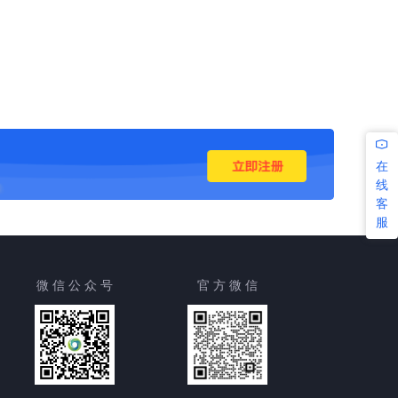
在
线
客
服
微 信 公 众 号
官 方 微 信