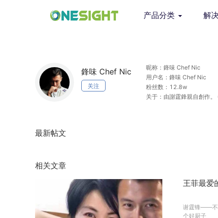
产品分类
解
昵称：鋒味 Chef Nic
鋒味 Chef Nic
用户名：鋒味 Chef Nic
关注
粉丝数：12.8w
关于：由謝霆鋒親自創作。
口曲奇 一口人生?
最新帖文
相关文章
王菲最爱
谢霆锋——不
个好厨子