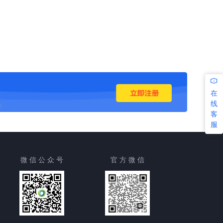
在
线
客
服
微 信 公 众 号
官 方 微 信