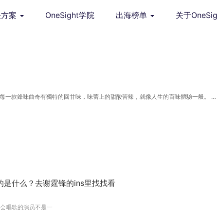
决方案
OneSight学院
出海榜单
关于OneSig
 每一款鋒味曲奇有獨特的回甘味，味蕾上的甜酸苦辣，就像人生的百味體驗一般。 一
的是什么？去谢霆锋的ins里找找看
会唱歌的演员不是一