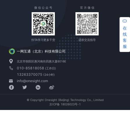
微 信 公 众 号
官 方 微 信
在
线
客
扫TA学习更多干货
进群交流指导
服
一网互通（北京）科技有限公司
北京市朝阳区惠河南街四惠大厦6016E
010-85818058
(工作日)
13263370075
(24小时)
info@onesight.com
© Copyright Onesight (Beijing) Technology Co., Limited
京ICP备 18026023号-1