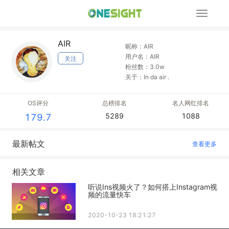
展
开
导
AIR
航
昵称：AIR
用户名：AIR
关注
粉丝数：3.0w
关于：In da air .
OS评分
总榜排名
名人网红排名
5289
1088
179.7
最新帖文
查看更多
相关文章
听说Ins视频火了？如何搭上Instagram视
频的流量快车
2020-10-23 18:21:27