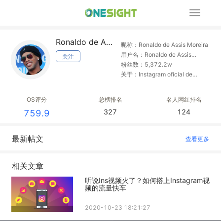
展
开
导
Ronaldo de Assis Moreira
航
昵称：Ronaldo de Assis Moreira
用户名：Ronaldo de Assis
关注
Moreira
粉丝数：5,372.2w
关于：Instagram oficial de
Ronaldinho Gaúcho. Duas
vezes eleito o melhor do mundo
OS评分
总榜排名
名人网红排名
pela FIFA. @nooke.ag
327
124
759.9
最新帖文
查看更多
相关文章
听说Ins视频火了？如何搭上Instagram视
频的流量快车
2020-10-23 18:21:27