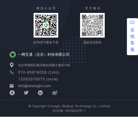
微 信 公 众 号
官 方 微 信
在
线
客
扫TA学习更多干货
进群交流指导
服
一网互通（北京）科技有限公司
北京市朝阳区惠河南街四惠大厦6016E
010-85818058
(工作日)
13263370075
(24小时)
info@onesight.com
© Copyright Onesight (Beijing) Technology Co., Limited
京ICP备 18026023号-1