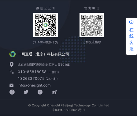
微 信 公 众 号
官 方 微 信
在
线
客
扫TA学习更多干货
进群交流指导
服
一网互通（北京）科技有限公司
北京市朝阳区惠河南街四惠大厦6016E
010-85818058
(工作日)
13263370075
(24小时)
info@onesight.com
© Copyright Onesight (Beijing) Technology Co., Limited
京ICP备 18026023号-1