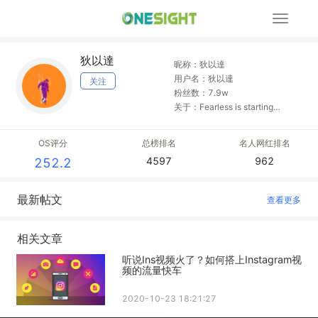
展
开
导
狄以達
航
昵称：狄以達
用户名：狄以達
关注
粉丝数：7.9w
关于：Fearless is starting
something from zero
OS评分
总榜排名
名人网红排名
4597
962
252.2
最新帖文
查看更多
相关文章
听说Ins视频火了？如何搭上Instagram视
频的流量快车
2020-10-23 18:21:27