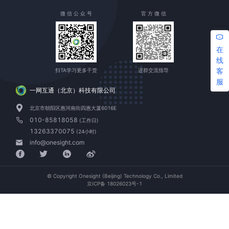
微 信 公 众 号
官 方 微 信
在
线
客
扫TA学习更多干货
进群交流指导
服
一网互通（北京）科技有限公司
北京市朝阳区惠河南街四惠大厦6016E
010-85818058
(工作日)
13263370075
(24小时)
info@onesight.com
© Copyright Onesight (Beijing) Technology Co., Limited
京ICP备 18026023号-1