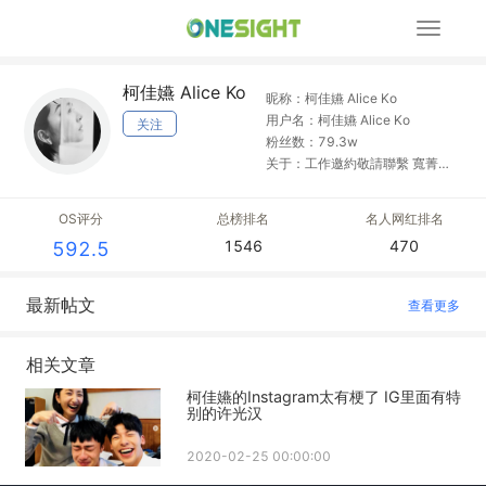
展
开
导
柯佳嬿 Alice Ko
航
昵称：柯佳嬿 Alice Ko
用户名：柯佳嬿 Alice Ko
关注
粉丝数：79.3w
关于：工作邀約敬請聯繫 寬菁姐
mail：Kuan70@hotmail.com
OS评分
总榜排名
名人网红排名
1546
470
592.5
最新帖文
查看更多
相关文章
柯佳嬿的Instagram太有梗了 IG里面有特
别的许光汉
2020-02-25 00:00:00