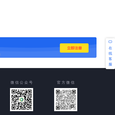
在
线
客
服
微 信 公 众 号
官 方 微 信