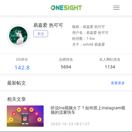
展
开
导
易嘉爱 热可可
航
昵称：易嘉爱 热可可
用户名：易嘉爱 热可可
关注
粉丝数：1.6w
关于：snh48 易嘉爱
OS评分
总榜排名
名人网红排名
5694
1134
142.8
最新帖文
查看更多
相关文章
听说Ins视频火了？如何搭上Instagram视
频的流量快车
2020-10-23 18:21:27