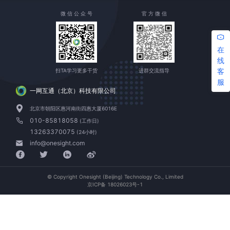
微 信 公 众 号
官 方 微 信
在
线
客
扫TA学习更多干货
进群交流指导
服
一网互通（北京）科技有限公司
北京市朝阳区惠河南街四惠大厦6016E
010-85818058
(工作日)
13263370075
(24小时)
info@onesight.com
© Copyright Onesight (Beijing) Technology Co., Limited
京ICP备 18026023号-1