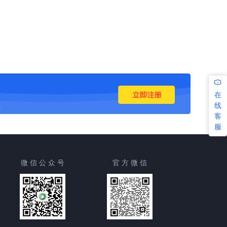
在
线
客
服
微 信 公 众 号
官 方 微 信