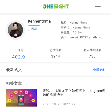
展
开
导
Kennenthma
航
昵称：Kennenthma
用户名：Kennenthma
关注
粉丝数：16.5w
关于：We will POST anything
else about Kenneth 馬国明
follow ?
OS评分
总榜排名
名人网红排名
@kenneth_maguomingnews ?馬
3244
735
402.9
國明 weibo ?official ig
@kennethmkm
最新帖文
查看更多
相关文章
听说Ins视频火了？如何搭上Instagram视
频的流量快车
2020-10-23 18:21:27