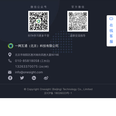
微 信 公 众 号
官 方 微 信
在
线
客
扫TA学习更多干货
进群交流指导
服
一网互通（北京）科技有限公司
北京市朝阳区惠河南街四惠大厦6016E
010-85818058
(工作日)
13263370075
(24小时)
info@onesight.com
© Copyright Onesight (Beijing) Technology Co., Limited
京ICP备 18026023号-1