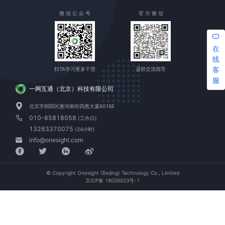
微 信 公 众 号
官 方 微 信
在
线
客
扫TA学习更多干货
进群交流指导
服
一网互通（北京）科技有限公司
北京市朝阳区惠河南街四惠大厦6016E
010-85818058
(工作日)
13263370075
(24小时)
info@onesight.com
© Copyright Onesight (Beijing) Technology Co., Limited
京ICP备 18026023号-1