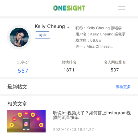
展
开
导
Kelly Cheung 張曦雯
航
昵称：Kelly Cheung 張曦雯
用户名：Kelly Cheung 張曦雯
关注
粉丝数：68.8w
关于：Miss Chinese
International 2012 ?Hong Kong
? Chicago Work contact ?
OS评分
总榜排名
名人网红排名
Caitlyn.yung@tvb.com.hk
1871
507
557
最新帖文
查看更多
相关文章
听说Ins视频火了？如何搭上Instagram视
频的流量快车
2020-10-23 18:21:27