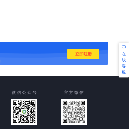
在
线
客
服
微 信 公 众 号
官 方 微 信