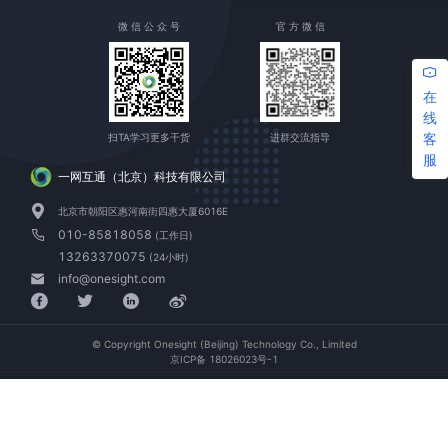
微 信 公 众 号
官 方 微 信
在
线
客
扫TA学习更多干货
进群交流指导
服
一网互通（北京）科技有限公司
北京市朝阳区惠河南街四惠大厦6016E
010-85818058
(工作日)
13263370075
(24小时)
info@onesight.com
© Copyright Onesight (Beijing) Technology Co., Limited
京ICP备 18026023号-1