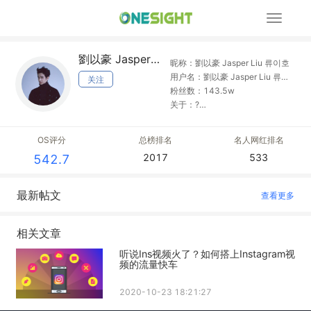
展
开
导
劉以豪 Jasper Liu 류이호
航
昵称：劉以豪 Jasper Liu 류이호
用户名：劉以豪 Jasper Liu 류이
关注
호
粉丝数：143.5w
关于：?
JasperLiu.indahouse@gmail.co
m 何樂音樂 Pourquoi Pas Music
OS评分
总榜排名
名人网红排名
? 台北市松山區敦化北路167號4
2017
533
542.7
樓D區
最新帖文
查看更多
相关文章
听说Ins视频火了？如何搭上Instagram视
频的流量快车
2020-10-23 18:21:27