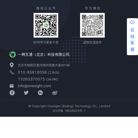
微 信 公 众 号
官 方 微 信
在
线
客
扫TA学习更多干货
进群交流指导
服
一网互通（北京）科技有限公司
北京市朝阳区惠河南街四惠大厦6016E
010-85818058
(工作日)
13263370075
(24小时)
info@onesight.com
© Copyright Onesight (Beijing) Technology Co., Limited
京ICP备 18026023号-1