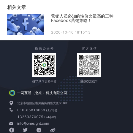
相关文章
营销人员必知的性价比最高的三种
Facebook营销策略！
2020-10-16 18:15:13
微 信 公 众 号
官 方 微 信
扫TA学习更多干货
进群交流指导
一网互通（北京）科技有限公司
北京市朝阳区惠河南街四惠大厦6016E
010-85818058
(工作日)
13263370075
(24小时)
info@onesight.com