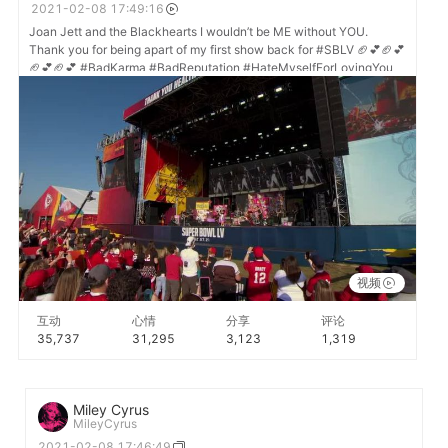
2021-02-08 17:49:16
Joan Jett and the Blackhearts I wouldn’t be ME without YOU.
Thank you for being apart of my first show back for #SBLV 🏈💕🏈💕
🏈💕🏈💕 #BadKarma #BadReputation #HateMyselfForLovingYou
视频
互动
心情
分享
评论
35,737
31,295
3,123
1,319
Miley Cyrus
MileyCyrus
2021-02-08 17:46:49