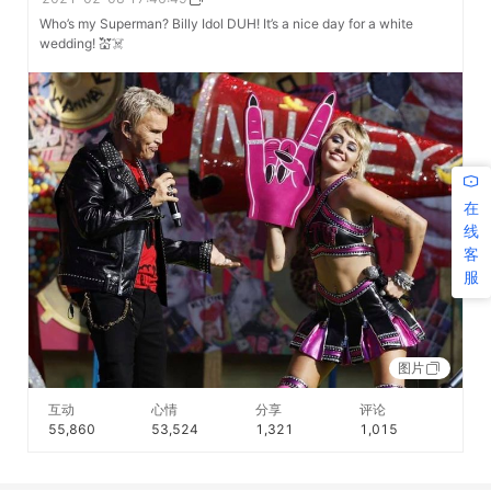
Who’s my Superman? Billy Idol DUH! It’s a nice day for a white
wedding! 💒☠️
在
线
客
服
图片
互动
心情
分享
评论
55,860
53,524
1,321
1,015