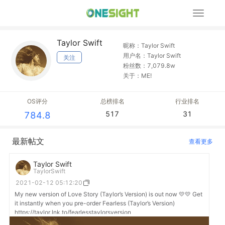
展
开
导
Taylor Swift
航
昵称：Taylor Swift
用户名：Taylor Swift
关注
粉丝数：7,079.8w
关于：ME!
OS评分
总榜排名
行业排名
517
31
784.8
最新帖文
查看更多
Taylor Swift
TaylorSwift
2021-02-12 05:12:20
My new version of Love Story (Taylor’s Version) is out now 💛💛 Get
it instantly when you pre-order Fearless (Taylor’s Version)
https://taylor.lnk.to/fearlesstaylorsversion