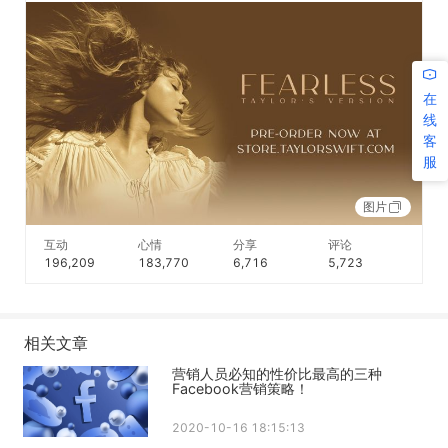
在
线
客
服
图片
互动
心情
分享
评论
196,209
183,770
6,716
5,723
相关文章
营销人员必知的性价比最高的三种
Facebook营销策略！
2020-10-16 18:15:13