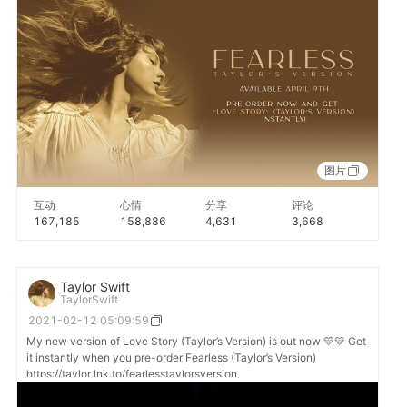
图片
互动
心情
分享
评论
167,185
158,886
4,631
3,668
Taylor Swift
TaylorSwift
2021-02-12 05:09:59
My new version of Love Story (Taylor’s Version) is out now 💛💛 Get
it instantly when you pre-order Fearless (Taylor’s Version)
https://taylor.lnk.to/fearlesstaylorsversion