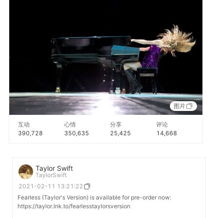
图片
互动
心情
分享
评论
390,728
350,635
25,425
14,668
Taylor Swift
TaylorSwift
2021-02-11 13:21:22
Fearless (Taylor's Version) is available for pre-order now:
https://taylor.lnk.to/fearlesstaylorsversion