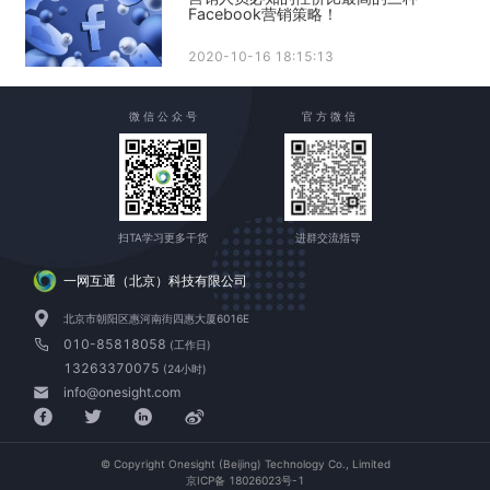
Facebook营销策略！
2020-10-16 18:15:13
微 信 公 众 号
官 方 微 信
扫TA学习更多干货
进群交流指导
一网互通（北京）科技有限公司
北京市朝阳区惠河南街四惠大厦6016E
010-85818058
(工作日)
13263370075
(24小时)
info@onesight.com
© Copyright Onesight (Beijing) Technology Co., Limited
京ICP备 18026023号-1