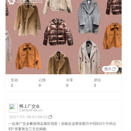
图片
互动
心情
分享
评论
2
0
0
2
网上广交会
CantonFair.cn
2021-01-26 07:06:22
一起来广交会餐厨用品展区找茬！你能在这两张图片中找到3个不同点
吗? 答案将在三天后揭晓。