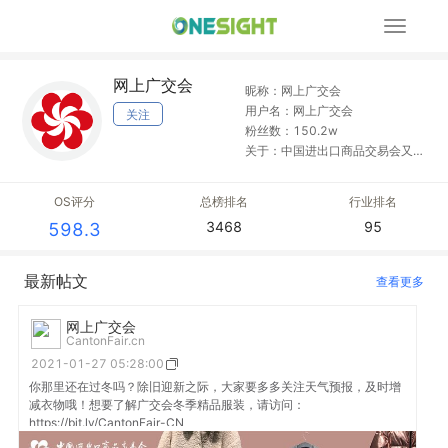
展
开
导
网上广交会
航
昵称：网上广交会
用户名：网上广交会
关注
粉丝数：150.2w
关于：中国进出口商品交易会又
称广交会，创办于1957年春季，
每年春秋两季在广州举办。 境內:
OS评分
总榜排名
行业排名
4000-888-999 Email:
3468
95
598.3
info@cantonfair.org.cn
最新帖文
查看更多
网上广交会
CantonFair.cn
2021-01-27 05:28:00
你那里还在过冬吗？除旧迎新之际，大家要多多关注天气预报，及时增
减衣物哦！想要了解广交会冬季精品服装，请访问：
https://bit.ly/CantonFair-CN