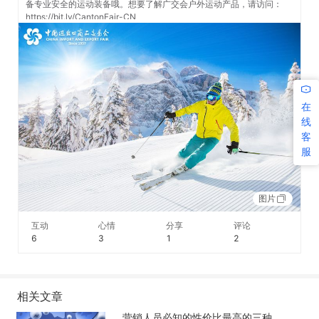
备专业安全的运动装备哦。想要了解广交会户外运动产品，请访问：
https://bit.ly/CantonFair-CN
在
线
客
服
图片
互动
心情
分享
评论
6
3
1
2
相关文章
营销人员必知的性价比最高的三种