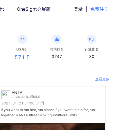
ht
OneSight会展版
登录
|
免费注册
OS评分
总榜排名
行业排名
3747
30
571.5
查看更多
ANTA
antasportsofficial
2021-01-21 01:00:01
If you want to run fast, run alone; if you want to run far, run
together. #ANTA #KeepMoving #WithoutLimits