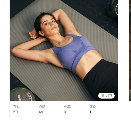
图片
互动
心情
分享
评论
50
49
0
1