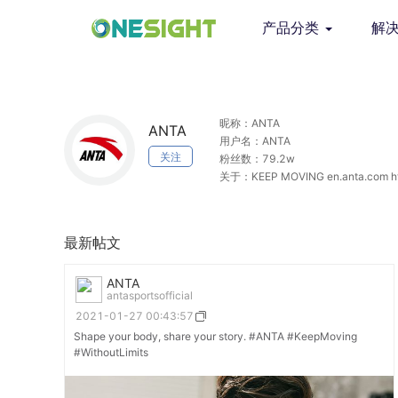
产品分类
解
昵称：ANTA
ANTA
用户名：ANTA
关注
粉丝数：79.2w
关于：KEEP MOVING en.anta.com htt
最新帖文
ANTA
antasportsofficial
2021-01-27 00:43:57
Shape your body, share your story. #ANTA #KeepMoving
#WithoutLimits