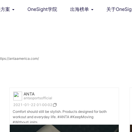
决方案
OneSight学院
出海榜单
关于OneSig
ps://antaamerica.com/
ANTA
antasportsofficial
2021-01-22 01:00:02
Comfort should still be stylish. Products designed for both
workout and everyday life. #ANTA #KeepMoving
#WithoutLimits