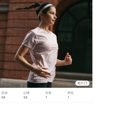
图片
互动
心情
分享
评论
58
56
1
1