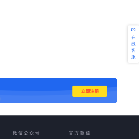
在
线
客
服
微 信 公 众 号
官 方 微 信