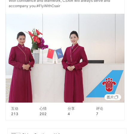
With confidence and teamwork, CSAIR will always serve and
accompany you.#FlyWithCsair
图片
互动
心情
分享
评论
213
202
4
7