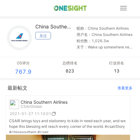
展
开
导
China Southern Airlines
航
昵称：China Southern Airlines
用户名：China Southern Airlines
关注
粉丝数：1,026.3w
关于：Wake up somewhere new
with CSAir, Asia’s most trusted
airline. With over 1000
OS评分
总榜排名
行业排名
destinations and 800 aircraft,
823
13
767.9
hop onboard for your next big
adventure.
最新帖文
查看更多
China Southern Airlines
CSAirGlobal
2021-01-27 11:10:01
CSAIR brings toys and stationery to kids in need each year, and we
hope this blessing will reach every corner of the world. #csairStory
#chinasouthern #csair