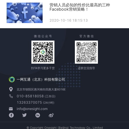
营销人员必知的性价比最高的三种
Facebook营销策略！
2020-10-16 18:15:13
微 信 公 众 号
官 方 微 信
扫TA学习更多干货
进群交流指导
一网互通（北京）科技有限公司
北京市朝阳区惠河南街四惠大厦6016E
010-85818058
(工作日)
13263370075
(24小时)
info@onesight.com
© Copyright Onesight (Beijing) Technology Co., Limited