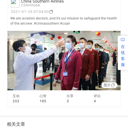
China Southern Airlines
CSAirGlobal
2021-01-25 07:04:00
We are aviation doctors, and it’s our mission to safeguard the health
of the aircrew. #chinasouthern #csair
在
线
客
服
图片
互动
心情
分享
评论
202
195
3
4
相关文章