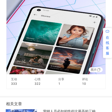
在
线
客
服
图片
互动
心情
分享
评论
333
322
1
10
相关文章
营销人员必知的性价比最高的三种