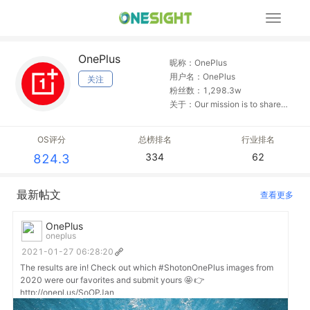
展
开
导
OnePlus
航
昵称：OnePlus
用户名：OnePlus
关注
粉丝数：1,298.3w
关于：Our mission is to share
the best technology, built hand-
in-hand with you. We focus on
OS评分
总榜排名
行业排名
smooth software, powerful
334
62
824.3
hardware, and expert
craftsmanship.
最新帖文
查看更多
OnePlus
oneplus
2021-01-27 06:28:20
The results are in! Check out which #ShotonOnePlus images from
2020 were our favorites and submit yours 🤩 👉
http://onepl.us/SoOPJan