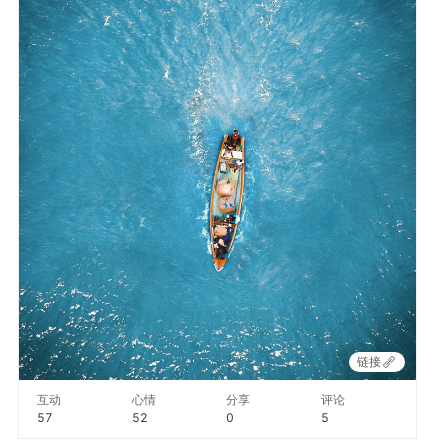
链接
互动
心情
分享
评论
57
52
0
5