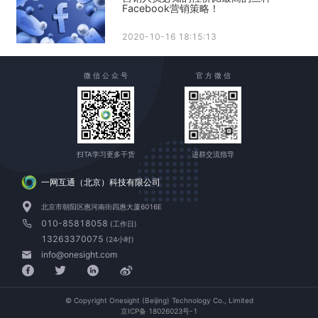
Facebook营销策略！
2020-10-16 18:15:13
微 信 公 众 号
官 方 微 信
扫TA学习更多干货
进群交流指导
一网互通（北京）科技有限公司
北京市朝阳区惠河南街四惠大厦6016E
010-85818058
(工作日)
13263370075
(24小时)
info@onesight.com
© Copyright Onesight (Beijing) Technology Co., Limited
京ICP备 18026023号-1