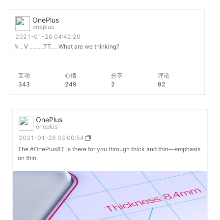
OnePlus
oneplus
2021-01-26 04:42:20
N _ V _ _ _ _TT_ _ What are we thinking?
互动
心情
分享
评论
343
249
2
92
OnePlus
oneplus
2021-01-26 03:00:54
The #OnePlus8T is there for you through thick and thin—emphasis
on thin.