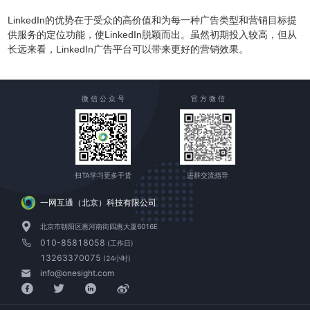
LinkedIn的优势在于受众的高价值和为每一种广告类型和营销目标提
供服务的定位功能，使LinkedIn脱颖而出。虽然初期投入较高，但从
长远来看，LinkedIn广告平台可以带来更好的营销效果。
微 信 公 众 号
官 方 微 信
扫TA学习更多干货
进群交流指导
一网互通（北京）科技有限公司
北京市朝阳区惠河南街四惠大厦6016E
010-85818058
(工作日)
13263370075
(24小时)
info@onesight.com