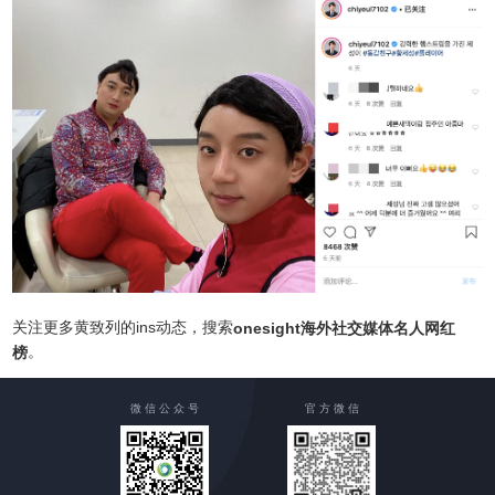
关注更多黄致列的ins动态，搜索
onesight海外社交媒体名人网红
。
榜
微 信 公 众 号
官 方 微 信