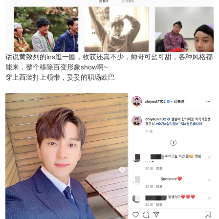
话说黄致列的ins逛一圈，收获还真不少，帅哥可盐可甜，各种风格都
能来，整个移除百变形象show啊~
穿上西装打上领带，妥妥的职场欧巴