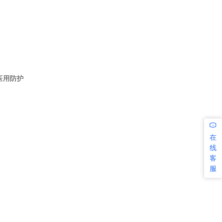
医用防护
在
线
客
服