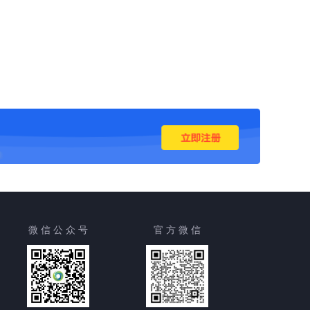
微 信 公 众 号
官 方 微 信