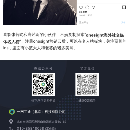
喜欢张若昀和唐艺昕的小伙伴，不妨复制搜索“
onesight海外社交媒
”，注册onesight营销云后，可以在名人榜板块，关注
贾川的
体名人榜
ins
，里面有小范大人和老婆的诸多美照。
微 信 公 众 号
官 方 微 信
扫TA学习更多干货
进群交流指导
一网互通（北京）科技有限公司
北京市朝阳区惠河南街四惠大厦6016E
010-85818058
(工作日)