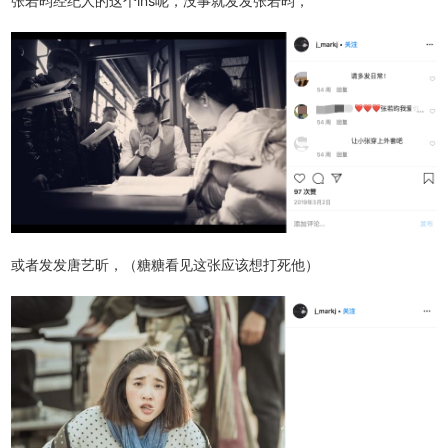
张若昀经纪人的这个ins呢，没事就发发张若昀，
或者发发唐艺昕，（糖糖看见这张应该想打死他）